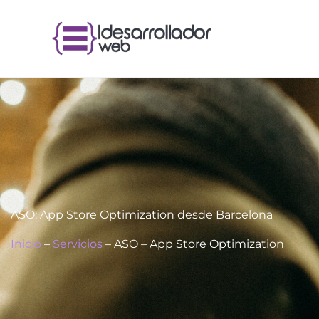
Ir
al
contenido
ASO: App Store Optimization desde Barcelona
Inicio
–
Servicios
–
ASO – App Store Optimization