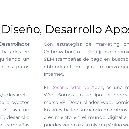
Diseño, Desarrollo App
Desarrollador
Con estrategias de marketing o
s basados en
Optimization) o el SEO (posicionami
quiriendo un
SEM (campañas de pago en buscado
o los pasos
obtendrá el empujón o refuerzo que
Internet.
El
Desarrollador de Apps
, es una m
/o desarrollo
Web. Somos un equipo de program
te proyectos
marca «El Desarrollador Web» comie
que pasa un
los años ha ido sumando miembros a
T, desarrollo
crecimiento en el mundo digital a 
de campañas
puedes ver en esta misma página we