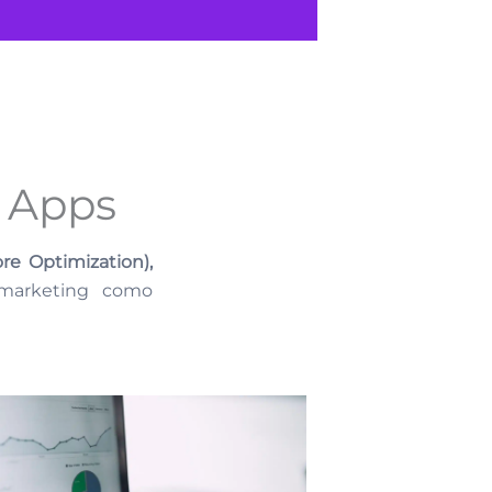
e Apps
e Optimization),
 marketing como