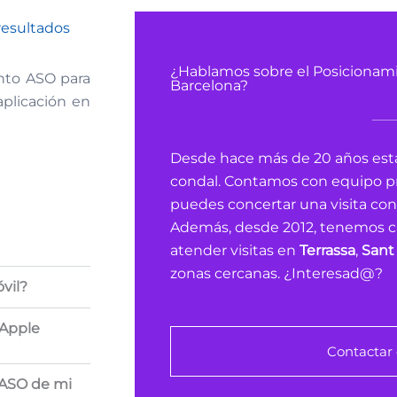
resultados
¿Hablamos sobre el Posicionam
nto ASO para
Barcelona?
aplicación en
Desde hace más de 20 años est
condal. Contamos con equipo pro
puedes concertar una visita co
Además, desde 2012, tenemos c
atender visitas en
Terrassa
,
Sant 
zonas cercanas. ¿Interesad@?
vil?
 Apple
Contactar
 ASO de mi