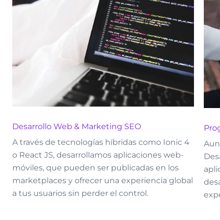
Desarrollo Web & Marketing SEO
Pro
A través de tecnologías híbridas como Ionic 4
Aun
o React JS, desarrollamos aplicaciones web-
Desa
móviles, que pueden ser publicadas en los
apl
marketplaces y ofrecer una experiencia global
des
a tus usuarios sin perder el control.
exp